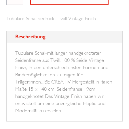
Schal
Flower/
Tubulare Schal bedruckt-Twill Vintage Finish
Square
BROSKA
Beschreibung
Menge
Tubulare Schal-mit langer handgeknoteter
Seidenfranse aus Twill, 100 % Seide Vintage
Finish, In den unterschiedlichsten Formen und
Bindemöglichkeiten zu tragen für
Träger:innen....BE CREATIV Hergestellt in Italien
Maße 15 x 140 cm, Seidenfranse 19cm
handgeknotet Das Vintage-Finish haben wir
entwickelt um eine unvergleiche Haptic und
Modernität zu erzielen.