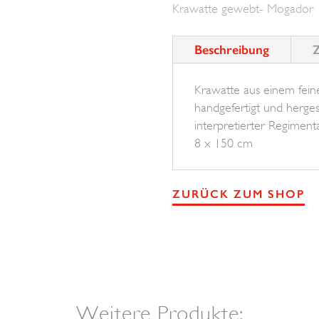
Krawatte gewebt- Mogador
Menge
Beschreibung
Z
Krawatte aus einem fei
handgefertigt und hergeste
interpretierter Regimenta
8 x 150 cm
ZURÜCK ZUM SHOP
Weitere Produkte: