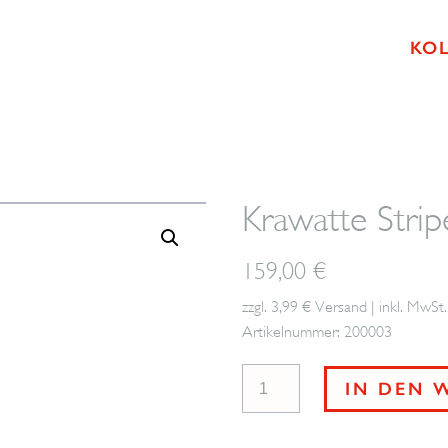
KO
Krawatte Str
159,00
€
zzgl. 3,99 € Versand | inkl. MwSt.
Artikelnummer: 200003
Krawatte
IN DEN 
Stripes
BROSKA