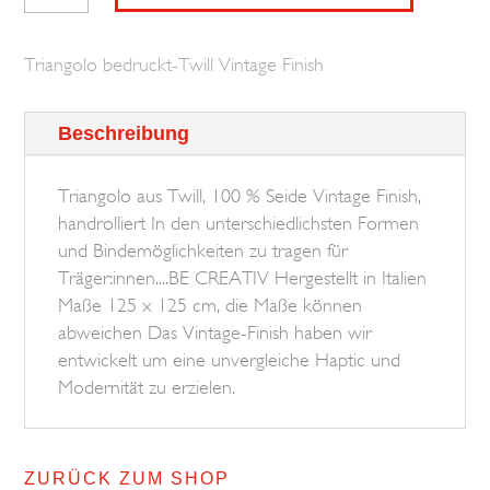
Psychedelic
Flower
Triangolo bedruckt-Twill Vintage Finish
BROSKA
Menge
Beschreibung
Triangolo aus Twill, 100 % Seide Vintage Finish,
handrolliert In den unterschiedlichsten Formen
und Bindemöglichkeiten zu tragen für
Träger:innen....BE CREATIV Hergestellt in Italien
Maße 125 x 125 cm, die Maße können
abweichen Das Vintage-Finish haben wir
entwickelt um eine unvergleiche Haptic und
Modernität zu erzielen.
ZURÜCK ZUM SHOP