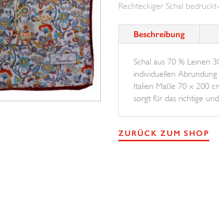
Rechteckiger Schal bedruckt-S
Menge
Beschreibung
Schal aus 70 % Leinen 30 
individuellen Abrundung 
Italien Maße 70 x 200 c
sorgt für das richtige u
ZURÜCK ZUM SHOP