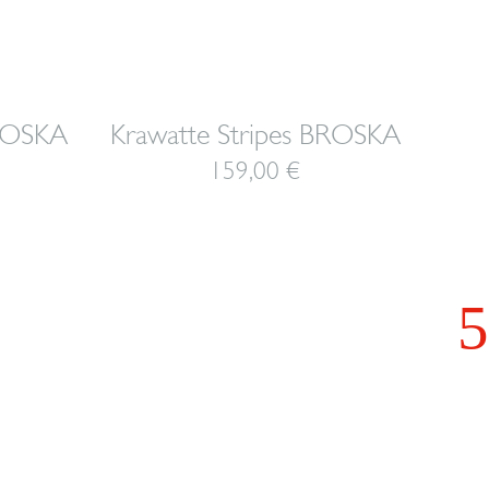
BROSKA
Krawatte Stripes BROSKA
159,00
€
Kra