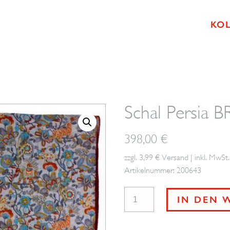
KO
Schal Persia
398,00
€
zzgl. 3,99 € Versand | inkl. MwSt.
Artikelnummer: 200643
Schal
IN DEN 
Persia
BROSKA