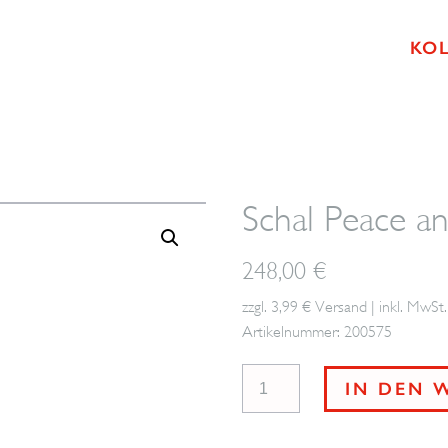
KO
Schal Peace 
248,00
€
zzgl. 3,99 € Versand | inkl. MwSt.
Artikelnummer: 200575
Schal
IN DEN 
Peace
and