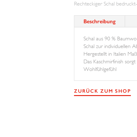
Rechteckiger Schal bedruckt-
Love
BROSKA
Beschreibung
Menge
Schal aus 90 % Baumwolle
Schal zur individuellen 
Hergestellt in Italien 
Das Kaschmirfinish sorgt
Wohlfühlgefühl
ZURÜCK ZUM SHOP