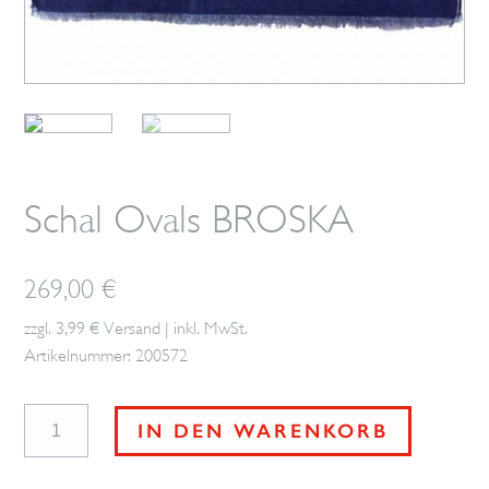
Schal Ovals BROSKA
269,00
€
zzgl. 3,99 € Versand | inkl. MwSt.
Artikelnummer: 200572
Schal
IN DEN WARENKORB
Ovals
BROSKA