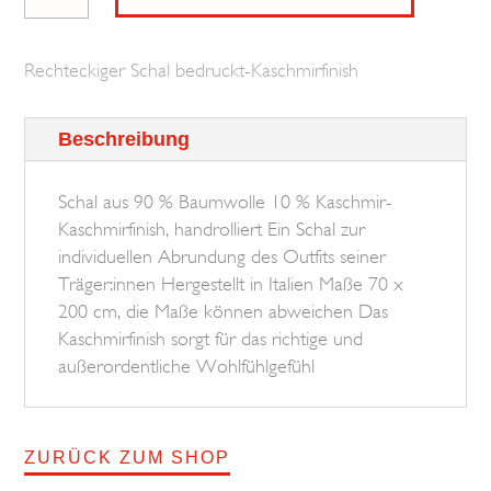
Multi
Diamant
Rechteckiger Schal bedruckt-Kaschmirfinish
BROSKA
Menge
Beschreibung
Schal aus 90 % Baumwolle 10 % Kaschmir-
Kaschmirfinish, handrolliert Ein Schal zur
individuellen Abrundung des Outfits seiner
Träger:innen Hergestellt in Italien Maße 70 x
200 cm, die Maße können abweichen Das
Kaschmirfinish sorgt für das richtige und
außerordentliche Wohlfühlgefühl
ZURÜCK ZUM SHOP