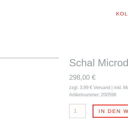
KOL
Schal Micr
298,00
€
zzgl. 3,99 € Versand | inkl. M
Artikelnummer: 200596
Schal
IN DEN 
Microdots
BROSKA