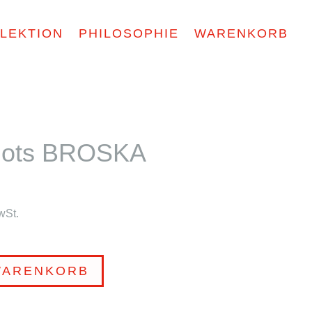
LEKTION
PHILOSOPHIE
WARENKORB
odots BROSKA
wSt.
WARENKORB