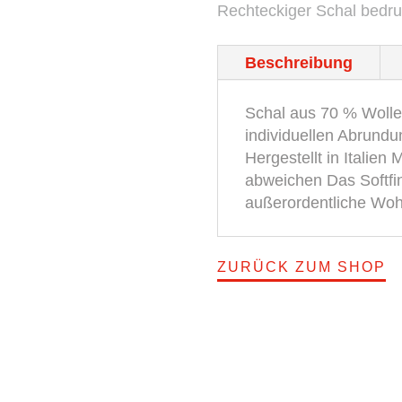
Rechteckiger Schal bedruc
Menge
Beschreibung
Schal aus 70 % Wolle 
individuellen Abrundu
Hergestellt in Italie
abweichen Das Softfini
außerordentliche Woh
ZURÜCK ZUM SHOP