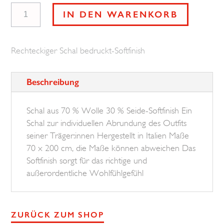
Schal
IN DEN WARENKORB
Flower-
Solid-
Rechteckiger Schal bedruckt-Softfinish
Oval
BROSKA
Beschreibung
Menge
Schal aus 70 % Wolle 30 % Seide-Softfinish Ein
Schal zur individuellen Abrundung des Outfits
seiner Träger:innen Hergestellt in Italien Maße
70 x 200 cm, die Maße können abweichen Das
Softfinish sorgt für das richtige und
außerordentliche Wohlfühlgefühl
ZURÜCK ZUM SHOP