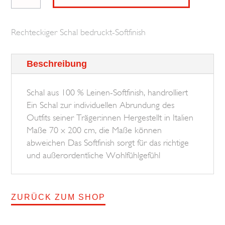
Big
Medaillon
Rechteckiger Schal bedruckt-Softfinish
BROSKA
Menge
Beschreibung
Schal aus 100 % Leinen-Softfinish, handrolliert
Ein Schal zur individuellen Abrundung des
Outfits seiner Träger:innen Hergestellt in Italien
Maße 70 x 200 cm, die Maße können
abweichen Das Softfinish sorgt für das richtige
und außerordentliche Wohlfühlgefühl
ZURÜCK ZUM SHOP