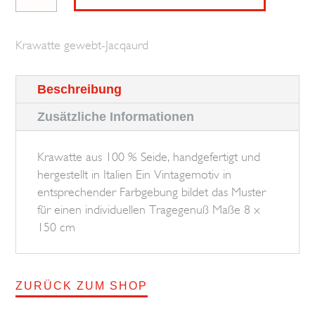
Vintage
Motif
Krawatte gewebt-Jacqaurd
BROSKA
Menge
Beschreibung
Zusätzliche Informationen
Krawatte aus 100 % Seide, handgefertigt und
hergestellt in Italien Ein Vintagemotiv in
entsprechender Farbgebung bildet das Muster
für einen individuellen Tragegenuß Maße 8 x
150 cm
ZURÜCK ZUM SHOP