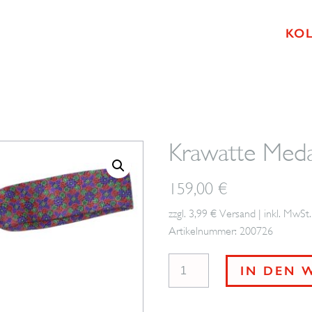
KO
Krawatte Med
159,00
€
zzgl. 3,99 € Versand | inkl. MwSt.
Artikelnummer: 200726
Krawatte
IN DEN 
Medaillon
BROSKA