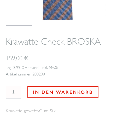
Krawatte Check BROSKA
159,00
€
zzgl. 3,99 € Versand | inkl. MwSt.
Artikelnummer: 200208
Krawatte
IN DEN WARENKORB
Check
BROSKA
Krawatte gewebt-Gum Silk
Menge