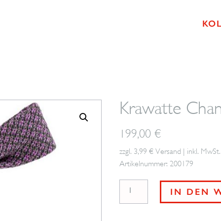
KO
Krawatte Cha
199,00
€
zzgl. 3,99 € Versand | inkl. MwSt.
Artikelnummer: 200179
Krawatte
IN DEN 
Changeant
BROSKA