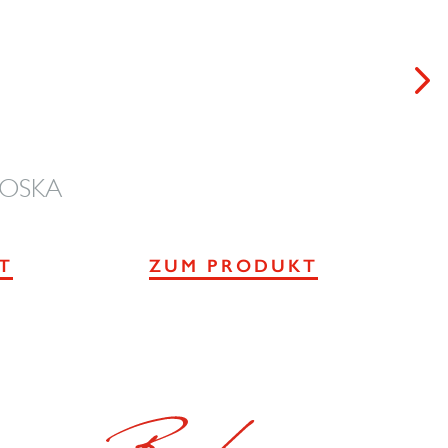
BROSKA
Kra
T
ZUM PRODUKT