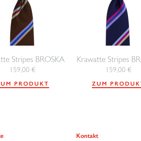
tte Stripes BROSKA
Krawatte Stripes 
159,00
€
159,00
€
ZUM PRODUKT
ZUM PRODUK
te
Kontakt