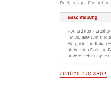
Rechteckiges Foulard bedr
BROSKA
Menge
Beschreibung
Foulard aus Parashuts
individuellen Abrundu
Hergestellt in Italie
abweichen Das von Bro
unvergleiche Haptic u
ZURÜCK ZUM SHOP