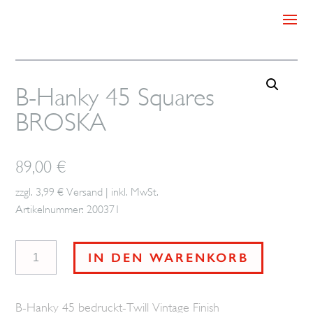
B-Hanky 45 Squares
BROSKA
89,00
€
zzgl. 3,99 € Versand | inkl. MwSt.
Artikelnummer: 200371
B-
IN DEN WARENKORB
Hanky
45
B-Hanky 45 bedruckt-Twill Vintage Finish
Squares