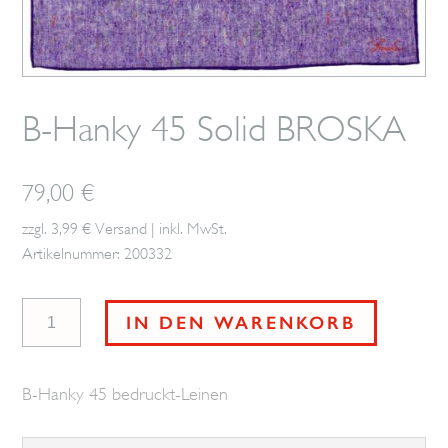
B-Hanky 45 Solid BROSKA
79,00
€
zzgl. 3,99 € Versand | inkl. MwSt.
Artikelnummer: 200332
B-
IN DEN WARENKORB
Hanky
45
B-Hanky 45 bedruckt-Leinen
Solid
BROSKA