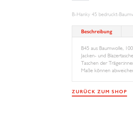
45
B-Hanky 45 bedruckt-Baumw
small
Motif/
Beschreibung
Structur
BROSKA
B45 aus Baumwolle, 100 
Menge
Jacken- und Blazertasch
Taschen der Träger:innen
Maße können abweiche
ZURÜCK ZUM SHOP