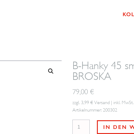
KO
B-Hanky 45 sma
BROSKA
79,00
€
zzgl. 3,99 € Versand | inkl. MwSt.
Artikelnummer: 200302
B-
IN DEN 
Hanky