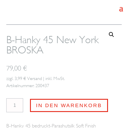
B-Hanky 45 New York
BROSKA
79,00
€
zzgl. 3,99 € Versand | inkl. MwSt.
Artikelnummer: 200437
B-
IN DEN WARENKORB
Hanky
45
B-Hanky 45 bedruckt-Parashutsilk Soft Finish
New