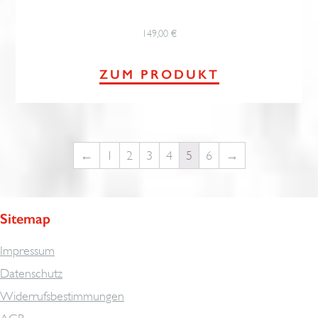
149,00
€
ZUM PRODUKT
←
1
2
3
4
5
6
→
Sitemap
Impressum
Datenschutz
Widerrufsbestimmungen